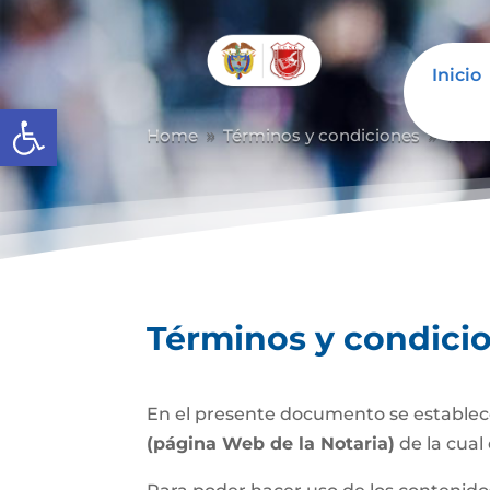
Inicio
Abrir barra de herramientas
Home
Términos y condiciones
Térm
9
9
Términos y condici
En el presente documento se establece
(página Web de la Notaria)
de la cual