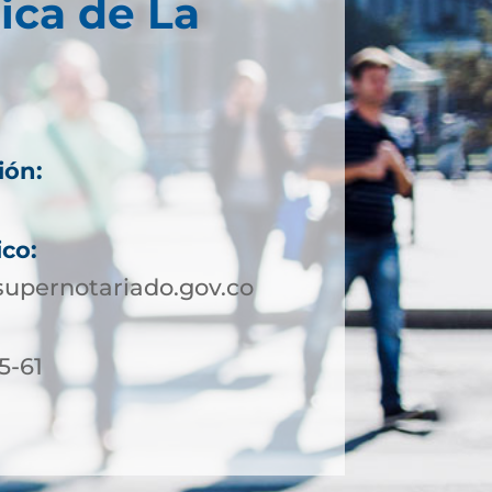
ica de La
ión:
ico:
upernotariado.gov.co
5-61