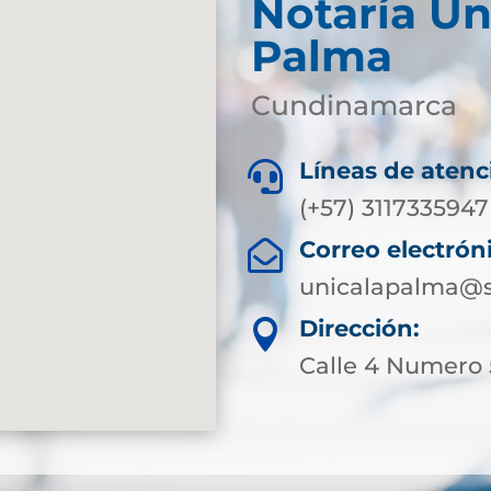
Notaría Ún
Palma
Cundinamarca
Líneas de atenc

(+57) 3117335947
Correo electrón

unicalapalma@s
Dirección:

Calle 4 Numero 