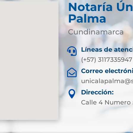
Notaría Ún
Palma
Cundinamarca
Líneas de atenc

(+57) 3117335947
Correo electrón

unicalapalma@s
Dirección:

Calle 4 Numero 