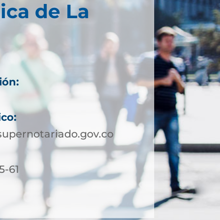
ica de La
ión:
ico:
upernotariado.gov.co
5-61