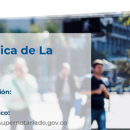
ica de La
ión:
ico:
upernotariado.gov.co