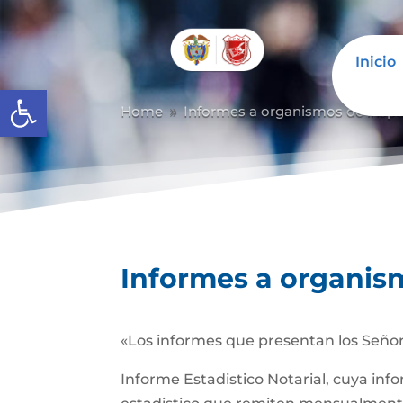
Inicio
Abrir barra de herramientas
Home
Informes a organismos de inspec
9
Informes a organism
«Los informes que presentan los Señor
Informe Estadistico Notarial, cuya inf