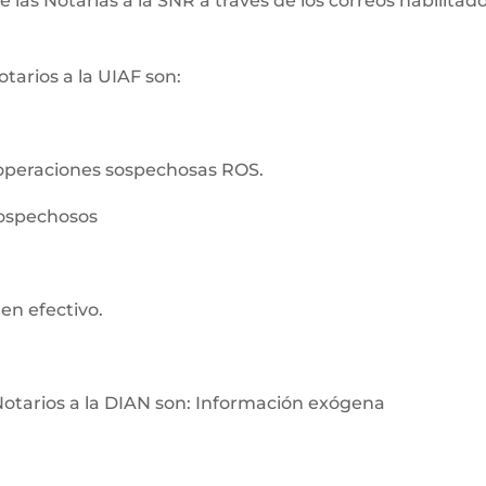
as Notarías a la SNR a través de los correos habilitados
tarios a la UIAF son:
operaciones sospechosas ROS.
sospechosos
en efectivo.
Notarios a la DIAN son: Información exógena