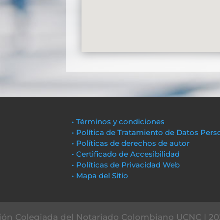
• Términos y condiciones
• Política de Tratamiento de Datos Pers
• Políticas de derechos de autor
• Certificado de Accesibilidad
• Políticas de Privacidad Web
• Mapa del Sitio
ón Colegiada del Notariado Colombiano UCNC | 20