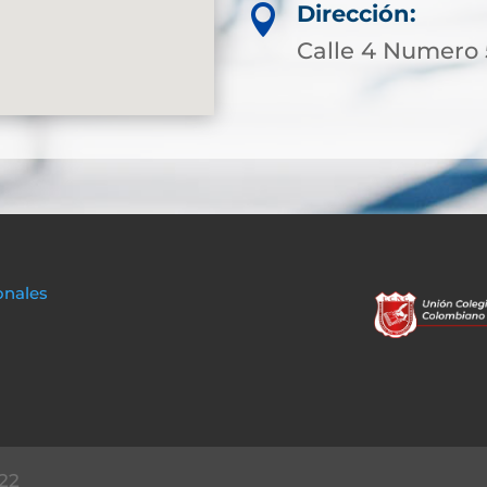
Dirección:

Calle 4 Numero 
onales
22