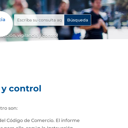
cia
cción, vigilancia y control
 y control
tro son:
 del Código de Comercio. El informe