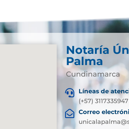
Notaría Ún
Palma
Cundinamarca
Líneas de atenc

(+57) 3117335947
Correo electrón

unicalapalma@s