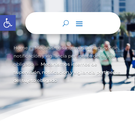
Abrir barra de herramientas
Home
Mecanismos internos de supervisión,
9
notificación y vigilancia pertinente del sujeto
obligado
Mecanismos internos de
9
supervisión, notificación y vigilancia pertinente
del sujeto obligado