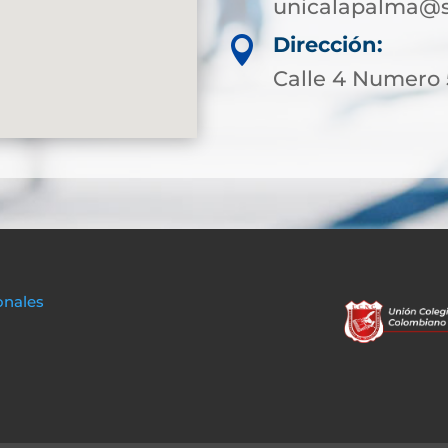
unicalapalma@s
Dirección:

Calle 4 Numero 
onales