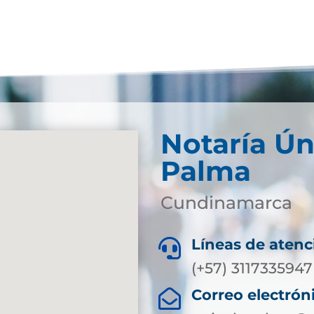
Notaría Ún
Palma
Cundinamarca
Líneas de atenc

(+57) 3117335947
Correo electrón
