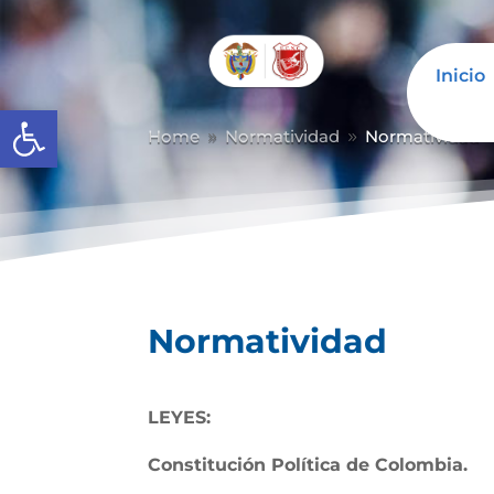
Inicio
Abrir barra de herramientas
Home
Normatividad
Normatividad
9
9
Normatividad
LEYES:
Constitución Política de Colombia.