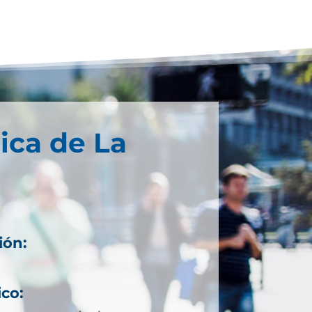
ica de La
ión:
ico: