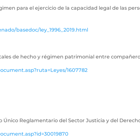
égimen para el ejercicio de la capacidad legal de las p
senado/basedoc/ley_1996_2019.html
aritales de hecho y régimen patrimonial entre compañe
ewDocument.asp?ruta=Leyes/1607782
o Único Reglamentario del Sector Justicia y del Derech
ewDocument.asp?id=30019870