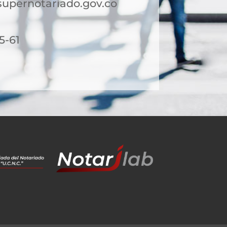
upernotariado.gov.co
5-61