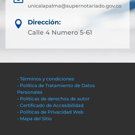
unicalapalma@supernotariado.gov.co
Dirección:

Calle 4 Numero 5-61
• Términos y condiciones
• Política de Tratamiento de Datos
Personales
• Políticas de derechos de autor
• Certificado de Accesibilidad
• Políticas de Privacidad Web
• Mapa del Sitio