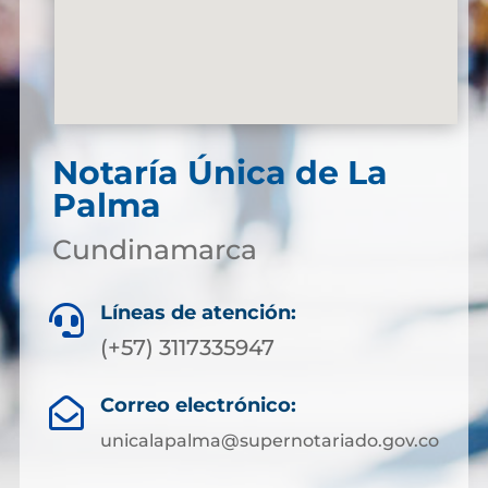
Notaría Única de La
Palma
Cundinamarca
Líneas de atención:

(+57) 3117335947
Correo electrónico:

unicalapalma@supernotariado.gov.co