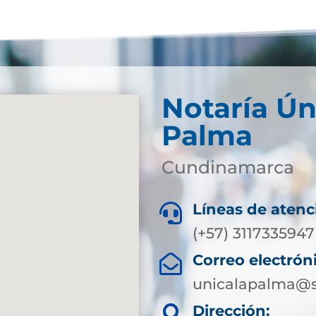
Notaría Ún
Palma
Cundinamarca
Líneas de atenc

(+57) 3117335947
Correo electrón

unicalapalma@s
Dirección:
