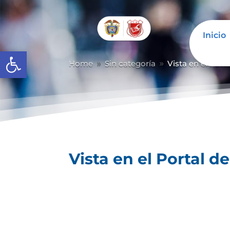
Inicio
Abrir barra de herramientas
Home
Sin categoría
Vista en el Port
9
9
Vista en el Portal d