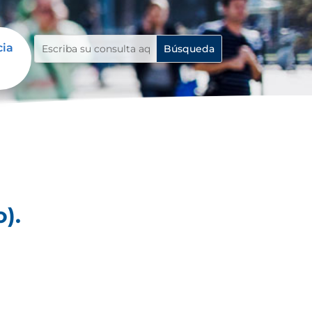
cia
).