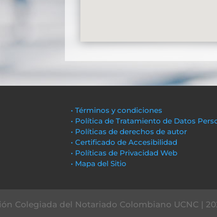
• Términos y condiciones
• Política de Tratamiento de Datos Pers
• Políticas de derechos de autor
• Certificado de Accesibilidad
• Políticas de Privacidad Web
• Mapa del Sitio
ón Colegiada del Notariado Colombiano UCNC | 20