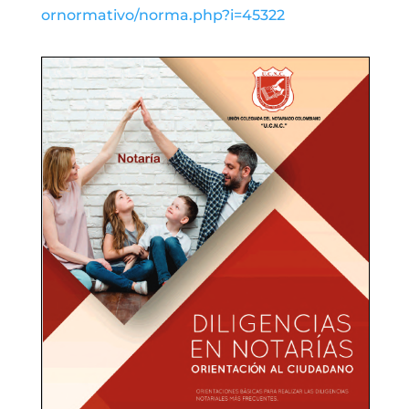
ornormativo/norma.php?i=45322