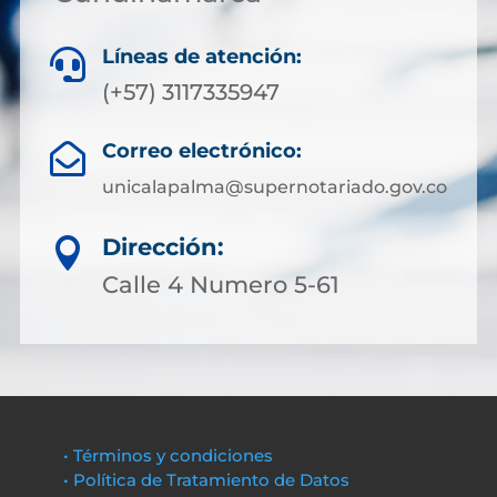
Líneas de atención:

(+57) 3117335947
Correo electrónico:

unicalapalma@supernotariado.gov.co
Dirección:

Calle 4 Numero 5-61
• Términos y condiciones
• Política de Tratamiento de Datos