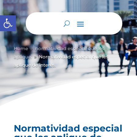
Abrir barra de herramientas
Home
normatividad especial que les
9
aplique.
Normatividad especial que les
9
aplique de interés.
Normatividad especial