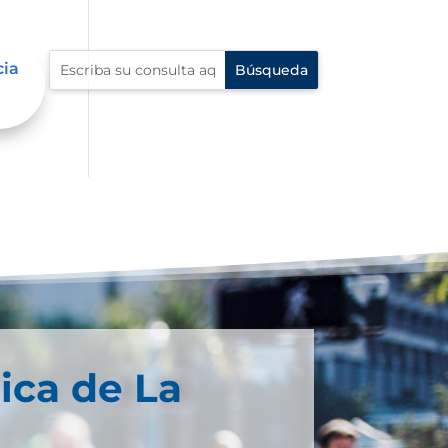
cia
ica de La