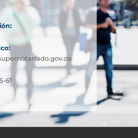
ión:
ico:
upernotariado.gov.co
5-61