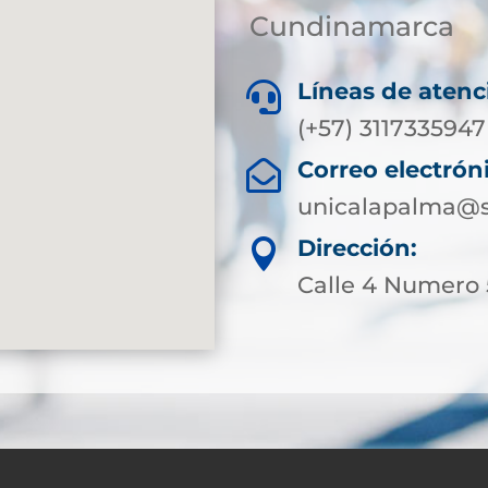
Cundinamarca
Líneas de atenc

(+57) 3117335947
Correo electrón

unicalapalma@s
Dirección:

Calle 4 Numero 