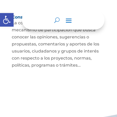
Abrir barra de herramientas
Consulta ciudadana
La consulta a la ciudadanía es un
mecanismo de participación que busca
conocer las opiniones, sugerencias o
propuestas, comentarios y aportes de los
usuarios, ciudadanos y grupos de interés
con respecto a los proyectos, normas,
políticas, programas o trámites...