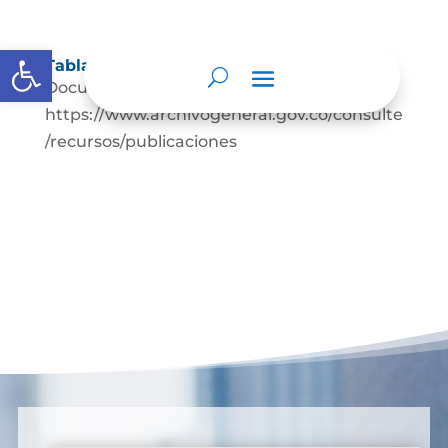
Abrir barra de herramientas
Tablas de retención documental
Documentación de apoyo
https://www.archivogeneral.gov.co/consulte
/recursos/publicaciones